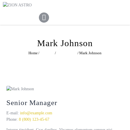
ABOUT
ACADEMY PATHWAYS &
DEVELOPMENT
IMPACT
Mark Johnson
GET INVOLVED
Home
All Team
Management
Mark Johnson
NEWS
STORE
Senior Manager
E-mail:
info@example.com
Phone:
8 (800) 123-45-67
Integer tincidunt. Cras dapibus. Vivamus elementum semper nisi.