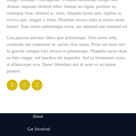
Aenean vulputate eleifend tellus. Aenean leo ligula, porttitor eu,
consequat vitae, eleifend ac, enim. Aliquam lorem ante, dapibus in,
viverra quis, feugiat a, tellus. Phasellus viverra nulla ut metus varius
laoreet. Nam ornare pellentesque tortor, nec euismod sem euismod vel.
Cras placerat pulvinar libero quis pellentesque. Duis lorem nibh,
commodo sed consectetur ut, auctor vitae metus. Proin sed enim orci.
In gravida volutpat felis ultrices et pellentesque. Phasellus luctus diam
eu felis congue, sed faucibus elit imperdiet. Sed eu fermentum tortor,
at ullamcorper eros. Donec bibendum nisi sit amet ex accumsan
posuere.
About
Get Involved