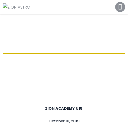
ABOUT
ACADEMY PATHWAYS &
DEVELOPMENT
IMPACT
GET INVOLVED
NEWS
STORE
ZION ACADEMY U15
October 18, 2019