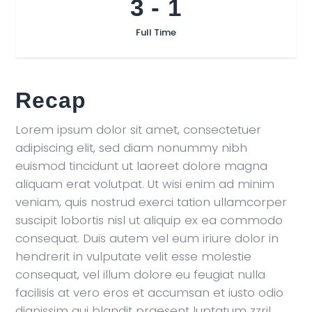
3
-
1
Full Time
Recap
Lorem ipsum dolor sit amet, consectetuer
adipiscing elit, sed diam nonummy nibh
euismod tincidunt ut laoreet dolore magna
aliquam erat volutpat. Ut wisi enim ad minim
veniam, quis nostrud exerci tation ullamcorper
suscipit lobortis nisl ut aliquip ex ea commodo
consequat. Duis autem vel eum iriure dolor in
hendrerit in vulputate velit esse molestie
consequat, vel illum dolore eu feugiat nulla
facilisis at vero eros et accumsan et iusto odio
dignissim qui blandit praesent luptatum zzril