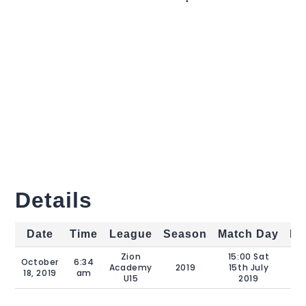
Details
Date
Time
League
Season
Match Day
Fu
Zion
15:00 Sat
October
6:34
Academy
2019
15th July
18, 2019
am
U15
2019